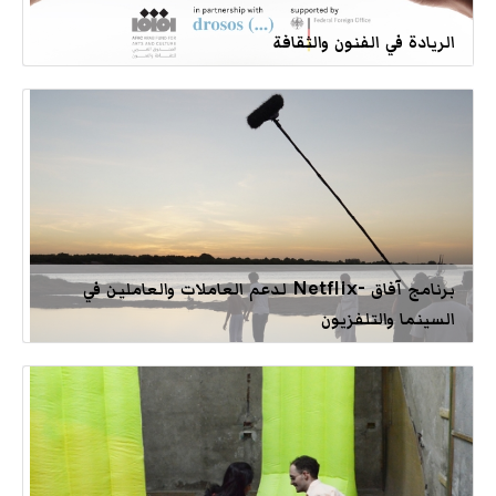
الريادة في الفنون والثقافة
برنامج آفاق -Netflix لدعم العاملات والعاملين في
السينما والتلفزيون