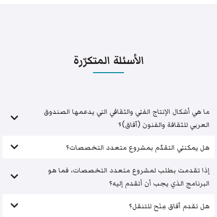
الأسئلة المتكرّرة
ما هي أشكال الإنتاج الفني والثقافي التي يدعمها الصندوق
العربي للثقافة والفنون (آفاق)؟
هل يمكنني التقدّم بمشروع متعدد التخصصات؟
إذا تقدمت بطلب لمشروع متعدد التخصصات، فما هو
البرنامج الذي يجب أن أتقدم إليه؟
هل تقدم آفاق مِنَح للتنقل؟