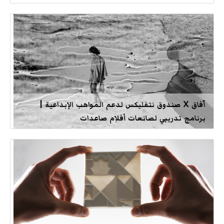
آفاق X صندوق نتفليكس لدعم المواهب الإبداعية |
برنامج تدريبي لصانعات أفلام صاعدات