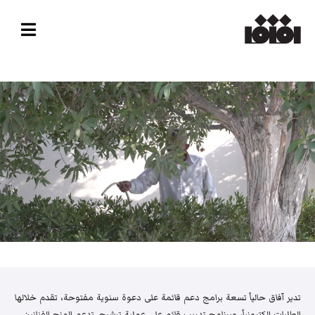
تدير آفاق حالياً تسعة برامج دعم قائمة على دعوة سنوية مفتوحة، تقدم خلالها
الطلبات إلكترونياً، وبرنامج تدريب قائم على عملية ترشيح. تدعم المنح الفنانين