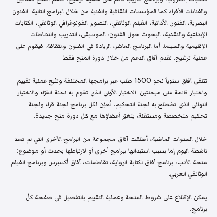
والفنانات الأفراد كما المؤسسات الثقافية والفنية من خلال البرامج التالية: الفنون
البصرية، الفنون الأدائية، الفيلم الوثائقي، التصوير الفوتوغرافي الوثائقي، الكتابات
الإبداعية والنقدية، البحوث حول الفنون، الموسيقى، التدريب والنشاطات
الإقليمية والسينما. أما البرنامج العاشر، الريادة في الفنون والثقافة، فيقوم على
عملية ترشيح. تقدم آفاق الدعم من خلال دورة المنح فقط.
تتلقى آفاق سنوياً نحو 1500 طلب عبر برامجها المختلفة وتتّبع عملية تقييم
واختيار قائمة على مرحلتين: الاختيار الأولي الذي تقوم به لجنة القرّاء والاختيار
النهائي الذي تضطلع به لجنة التحكيم. تُعيّن لكل برنامج لجنة قراء ولجنة
تحكيم متخصصة ومستقلة، يتغيّر أعضاؤها مع كل دورة منح جديدة.
خلال السنوات الماضية، أطلقت آفاق مجموعة من البرامج الأخرى التي لم تعد
ناشطة اليوم إما بسبب استبدالها ببرامج أخرى أو لارتباطها بحدث أو موضوع:
منحة الأدب، برنامج آفاق لكتابة الرواية، تقاطعات، آفاق أكسبرس وبرنامج الفيلم
الوثائقي العربي.
يمكن الإطّلاع على شروط المنحة وعملية التقييم بالتفصيل في صفحة كلّ
برنامج.