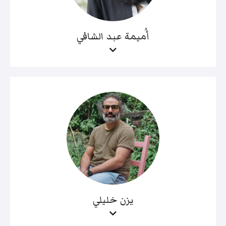
أُميمة عبد الشافي
يزن خليلي