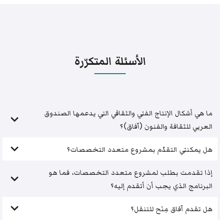
الأسئلة المتكرّرة
ما هي أشكال الإنتاج الفني والثقافي التي يدعمها الصندوق
العربي للثقافة والفنون (آفاق)؟
هل يمكنني التقدّم بمشروع متعدد التخصصات؟
إذا تقدمت بطلب لمشروع متعدد التخصصات، فما هو
البرنامج الذي يجب أن أتقدم إليه؟
هل تقدم آفاق مِنَح للتنقل؟