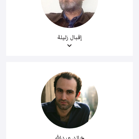
إقبال زليلة
خالد عبدالله