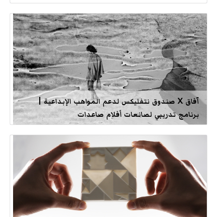
آفاق X صندوق نتفليكس لدعم المواهب الإبداعية |
برنامج تدريبي لصانعات أفلام صاعدات