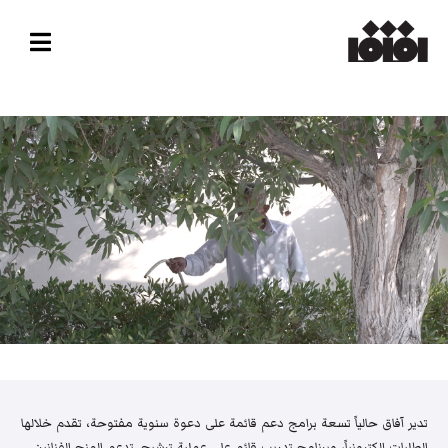
تدير آفاق حالياً تسعة برامج دعم قائمة على دعوة سنوية مفتوحة، تقدم خلالها
الطلبات إلكترونياً، وبرنامج تدريب قائم على عملية ترشيح. تدعم المنح الفنانين