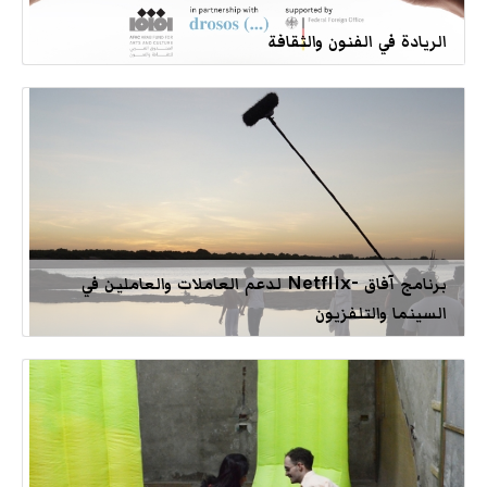
الريادة في الفنون والثقافة
برنامج آفاق -Netflix لدعم العاملات والعاملين في
السينما والتلفزيون