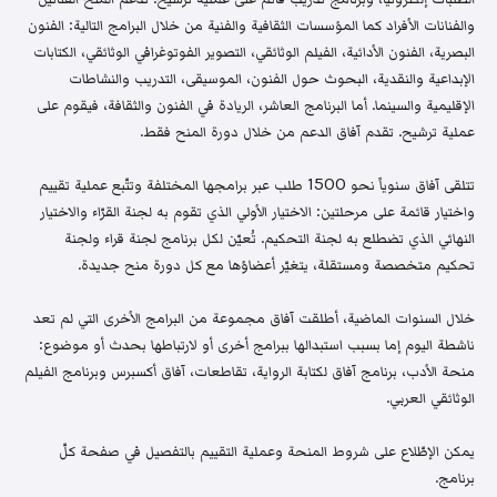
والفنانات الأفراد كما المؤسسات الثقافية والفنية من خلال البرامج التالية: الفنون
البصرية، الفنون الأدائية، الفيلم الوثائقي، التصوير الفوتوغرافي الوثائقي، الكتابات
الإبداعية والنقدية، البحوث حول الفنون، الموسيقى، التدريب والنشاطات
الإقليمية والسينما. أما البرنامج العاشر، الريادة في الفنون والثقافة، فيقوم على
عملية ترشيح. تقدم آفاق الدعم من خلال دورة المنح فقط.
تتلقى آفاق سنوياً نحو 1500 طلب عبر برامجها المختلفة وتتّبع عملية تقييم
واختيار قائمة على مرحلتين: الاختيار الأولي الذي تقوم به لجنة القرّاء والاختيار
النهائي الذي تضطلع به لجنة التحكيم. تُعيّن لكل برنامج لجنة قراء ولجنة
تحكيم متخصصة ومستقلة، يتغيّر أعضاؤها مع كل دورة منح جديدة.
خلال السنوات الماضية، أطلقت آفاق مجموعة من البرامج الأخرى التي لم تعد
ناشطة اليوم إما بسبب استبدالها ببرامج أخرى أو لارتباطها بحدث أو موضوع:
منحة الأدب، برنامج آفاق لكتابة الرواية، تقاطعات، آفاق أكسبرس وبرنامج الفيلم
الوثائقي العربي.
يمكن الإطّلاع على شروط المنحة وعملية التقييم بالتفصيل في صفحة كلّ
برنامج.