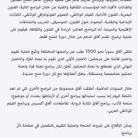
والفنانات الأفراد كما المؤسسات الثقافية والفنية من خلال البرامج التالية: الفنون
البصرية، الفنون الأدائية، الفيلم الوثائقي، التصوير الفوتوغرافي الوثائقي، الكتابات
الإبداعية والنقدية، البحوث حول الفنون، الموسيقى، التدريب والنشاطات
الإقليمية والسينما. أما البرنامج العاشر، الريادة في الفنون والثقافة، فيقوم على
عملية ترشيح. تقدم آفاق الدعم من خلال دورة المنح فقط.
تتلقى آفاق سنوياً نحو 1500 طلب عبر برامجها المختلفة وتتّبع عملية تقييم
واختيار قائمة على مرحلتين: الاختيار الأولي الذي تقوم به لجنة القرّاء والاختيار
النهائي الذي تضطلع به لجنة التحكيم. تُعيّن لكل برنامج لجنة قراء ولجنة
تحكيم متخصصة ومستقلة، يتغيّر أعضاؤها مع كل دورة منح جديدة.
خلال السنوات الماضية، أطلقت آفاق مجموعة من البرامج الأخرى التي لم تعد
ناشطة اليوم إما بسبب استبدالها ببرامج أخرى أو لارتباطها بحدث أو موضوع:
منحة الأدب، برنامج آفاق لكتابة الرواية، تقاطعات، آفاق أكسبرس وبرنامج الفيلم
الوثائقي العربي.
يمكن الإطّلاع على شروط المنحة وعملية التقييم بالتفصيل في صفحة كلّ
برنامج.