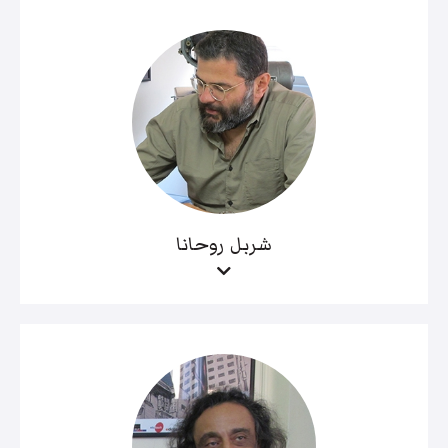
شربل روحانا