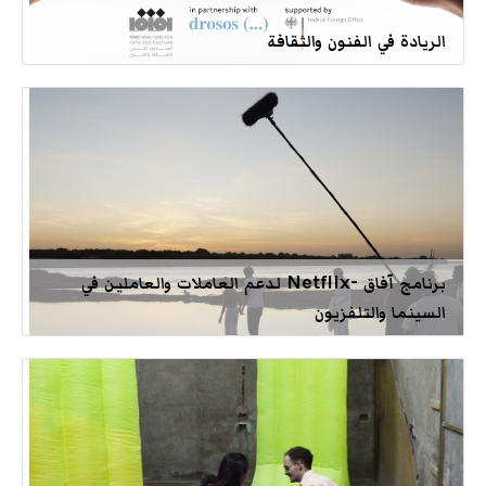
الريادة في الفنون والثقافة
برنامج آفاق -Netflix لدعم العاملات والعاملين في
السينما والتلفزيون