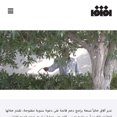
تدير آفاق حالياً تسعة برامج دعم قائمة على دعوة سنوية مفتوحة، تقدم خلالها
الطلبات إلكترونياً، وبرنامج تدريب قائم على عملية ترشيح. تدعم المنح الفنانين