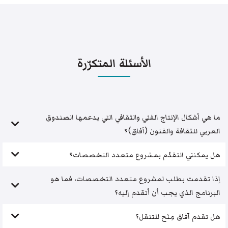
الأسئلة المتكرّرة
ما هي أشكال الإنتاج الفني والثقافي التي يدعمها الصندوق
العربي للثقافة والفنون (آفاق)؟
هل يمكنني التقدّم بمشروع متعدد التخصصات؟
إذا تقدمت بطلب لمشروع متعدد التخصصات، فما هو
البرنامج الذي يجب أن أتقدم إليه؟
هل تقدم آفاق مِنَح للتنقل؟