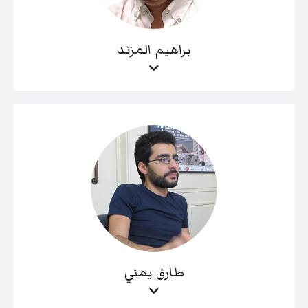
براهيم المزند
طارق يمني