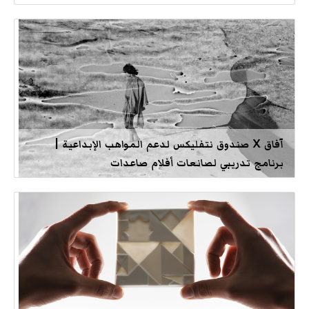
آفاق X صندوق نتفليكس لدعم المواهب الإبداعية |
برنامج تدريبي لصانعات أفلام صاعدات