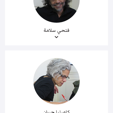
فتحي سلامة
كاميليا جبران