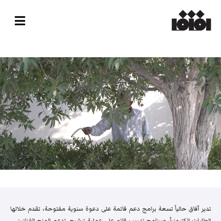
تدير آفاق حالياً تسعة برامج دعم قائمة على دعوة سنوية مفتوحة، تقدم خلالها
الطلبات إلكترونياً، وبرنامج تدريب قائم على عملية ترشيح. تدعم المنح الفنانين