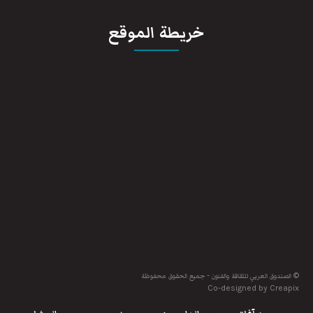
خريطة الموقع
© الصندوق العربي للثقافة والفنون - جميع الحقوق محفوظة
Co-designed by Creapix