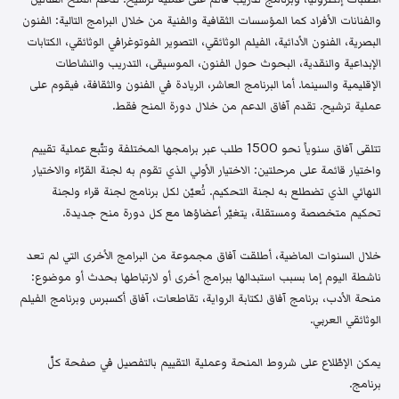
والفنانات الأفراد كما المؤسسات الثقافية والفنية من خلال البرامج التالية: الفنون
البصرية، الفنون الأدائية، الفيلم الوثائقي، التصوير الفوتوغرافي الوثائقي، الكتابات
الإبداعية والنقدية، البحوث حول الفنون، الموسيقى، التدريب والنشاطات
الإقليمية والسينما. أما البرنامج العاشر، الريادة في الفنون والثقافة، فيقوم على
عملية ترشيح. تقدم آفاق الدعم من خلال دورة المنح فقط.
تتلقى آفاق سنوياً نحو 1500 طلب عبر برامجها المختلفة وتتّبع عملية تقييم
واختيار قائمة على مرحلتين: الاختيار الأولي الذي تقوم به لجنة القرّاء والاختيار
النهائي الذي تضطلع به لجنة التحكيم. تُعيّن لكل برنامج لجنة قراء ولجنة
تحكيم متخصصة ومستقلة، يتغيّر أعضاؤها مع كل دورة منح جديدة.
خلال السنوات الماضية، أطلقت آفاق مجموعة من البرامج الأخرى التي لم تعد
ناشطة اليوم إما بسبب استبدالها ببرامج أخرى أو لارتباطها بحدث أو موضوع:
منحة الأدب، برنامج آفاق لكتابة الرواية، تقاطعات، آفاق أكسبرس وبرنامج الفيلم
الوثائقي العربي.
يمكن الإطّلاع على شروط المنحة وعملية التقييم بالتفصيل في صفحة كلّ
برنامج.