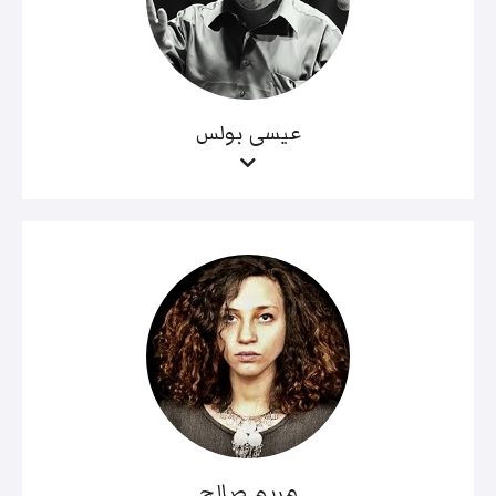
عيسى بولس
مريم صالح