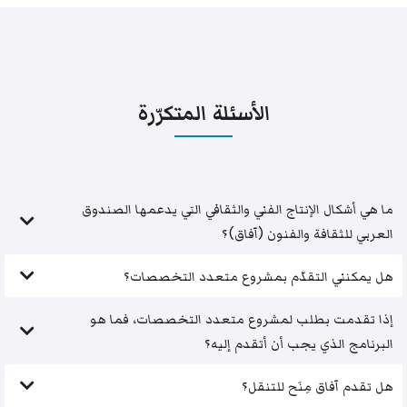
الأسئلة المتكرّرة
ما هي أشكال الإنتاج الفني والثقافي التي يدعمها الصندوق
العربي للثقافة والفنون (آفاق)؟
هل يمكنني التقدّم بمشروع متعدد التخصصات؟
إذا تقدمت بطلب لمشروع متعدد التخصصات، فما هو
البرنامج الذي يجب أن أتقدم إليه؟
هل تقدم آفاق مِنَح للتنقل؟