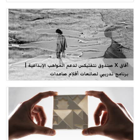
آفاق X صندوق نتفليكس لدعم المواهب الإبداعية |
برنامج تدريبي لصانعات أفلام صاعدات