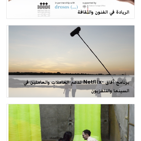
الريادة في الفنون والثقافة
برنامج آفاق -Netflix لدعم العاملات والعاملين في
السينما والتلفزيون