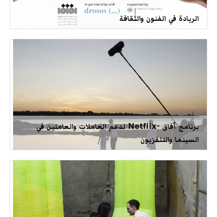
الريادة في الفنون والثقافة
برنامج آفاق -Netflix لدعم العاملات والعاملين في
السينما والتلفزيون