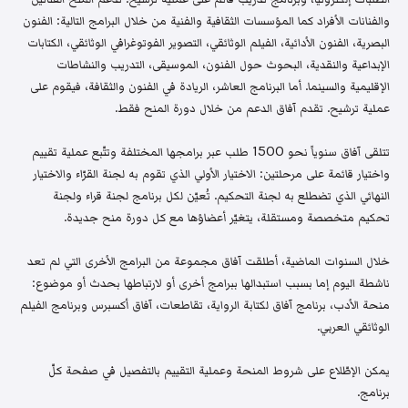
والفنانات الأفراد كما المؤسسات الثقافية والفنية من خلال البرامج التالية: الفنون
البصرية، الفنون الأدائية، الفيلم الوثائقي، التصوير الفوتوغرافي الوثائقي، الكتابات
الإبداعية والنقدية، البحوث حول الفنون، الموسيقى، التدريب والنشاطات
الإقليمية والسينما. أما البرنامج العاشر، الريادة في الفنون والثقافة، فيقوم على
عملية ترشيح. تقدم آفاق الدعم من خلال دورة المنح فقط.
تتلقى آفاق سنوياً نحو 1500 طلب عبر برامجها المختلفة وتتّبع عملية تقييم
واختيار قائمة على مرحلتين: الاختيار الأولي الذي تقوم به لجنة القرّاء والاختيار
النهائي الذي تضطلع به لجنة التحكيم. تُعيّن لكل برنامج لجنة قراء ولجنة
تحكيم متخصصة ومستقلة، يتغيّر أعضاؤها مع كل دورة منح جديدة.
خلال السنوات الماضية، أطلقت آفاق مجموعة من البرامج الأخرى التي لم تعد
ناشطة اليوم إما بسبب استبدالها ببرامج أخرى أو لارتباطها بحدث أو موضوع:
منحة الأدب، برنامج آفاق لكتابة الرواية، تقاطعات، آفاق أكسبرس وبرنامج الفيلم
الوثائقي العربي.
يمكن الإطّلاع على شروط المنحة وعملية التقييم بالتفصيل في صفحة كلّ
برنامج.