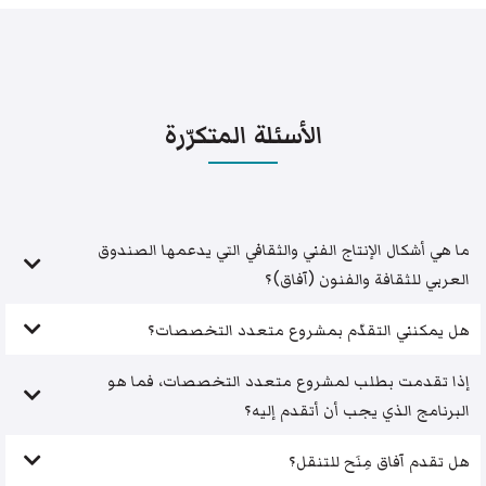
الأسئلة المتكرّرة
ما هي أشكال الإنتاج الفني والثقافي التي يدعمها الصندوق
العربي للثقافة والفنون (آفاق)؟
هل يمكنني التقدّم بمشروع متعدد التخصصات؟
إذا تقدمت بطلب لمشروع متعدد التخصصات، فما هو
البرنامج الذي يجب أن أتقدم إليه؟
هل تقدم آفاق مِنَح للتنقل؟