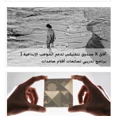
آفاق X صندوق نتفليكس لدعم المواهب الإبداعية |
برنامج تدريبي لصانعات أفلام صاعدات