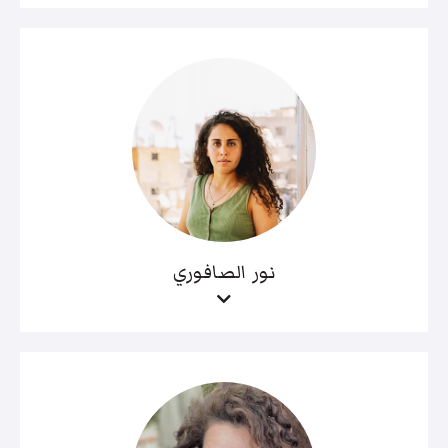
نور الصافوري