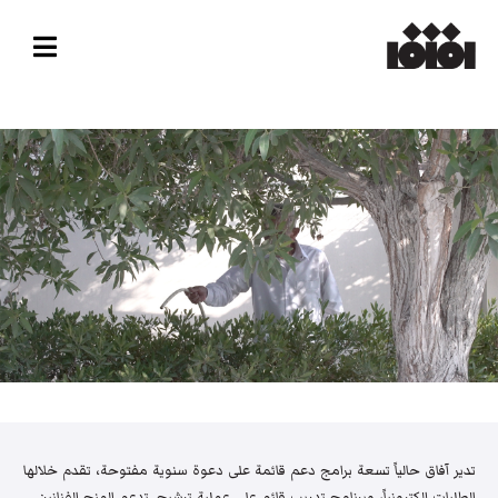
تدير آفاق حالياً تسعة برامج دعم قائمة على دعوة سنوية مفتوحة، تقدم خلالها
الطلبات إلكترونياً، وبرنامج تدريب قائم على عملية ترشيح. تدعم المنح الفنانين