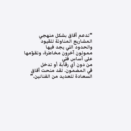
“تدعم آفاق بشكل منهجي
المشاريع المناوئة للقيود
والحدود التي يجد فيها
ممولون آخرون مخاطرة، وتقوّمها
على أساس فني
من دون أي رقابة أو تدخل
في المضمون. لقد منحت آفاق
السعادة للعديد من الفنانين.”