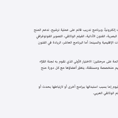
إلكترونياً، وبرنامج تدريب قائم على عملية ترشيح. تدعم المنح
البصرية، الفنون الأدائية، الفيلم الوثائقي، التصوير الفوتوغرافي
الإقليمية والسينما. أما البرنامج العاشر، الريادة في الفنون
م واختيار قائمة على مرحلتين: الاختيار الأولي الذي تقوم به لجنة القرّاء
 تحكيم متخصصة ومستقلة، يتغيّر أعضاؤها مع كل دورة منح
م إما بسبب استبدالها ببرامج أخرى أو لارتباطها بحدث أو
 الوثائقي العربي.