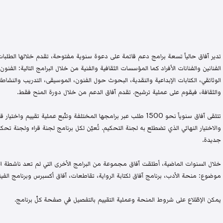
تدير آفاق حالياً تسعة برامج دعم قائمة على دعوة سنوية مفتوحة، تقدم خلالها الطلبات 
الفنانين والفنانات الأفراد كما المؤسسات الثقافية والفنية من خلال البرامج التالية: الفنون 
الوثائقي، الكتابات الإبداعية والنقدية، البحوث حول الفنون، الموسيقى، التدريب والنشاطات 
والثقافة، فيقوم على عملية ترشيح. تقدم آفاق الدعم من خلال دورة المنح فقط.
تتلقى آفاق سنوياً نحو 1500 طلب عبر برامجها المختلفة وتتّبع عملية تقيي
والاختيار النهائي الذي تضطلع به لجنة التحكيم. تُعيّن لكل برنامج لجنة قراء ولجنة
جديدة.
خلال السنوات الماضية، أطلقت آفاق مجموعة من البرامج الأخرى التي لم تعد ناشطة اليو
موضوع: منحة الأدب، برنامج آفاق لكتابة الرواية، تقاطعات، آفاق أكسبرس وبرنامج الفيلم
يمكن الإطّلاع على شروط المنحة وعملية التقييم بالتفصيل في صفحة كلّ برنامج.