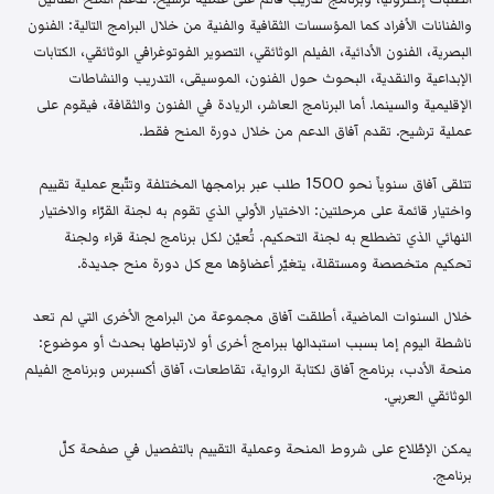
والفنانات الأفراد كما المؤسسات الثقافية والفنية من خلال البرامج التالية: الفنون
البصرية، الفنون الأدائية، الفيلم الوثائقي، التصوير الفوتوغرافي الوثائقي، الكتابات
الإبداعية والنقدية، البحوث حول الفنون، الموسيقى، التدريب والنشاطات
الإقليمية والسينما. أما البرنامج العاشر، الريادة في الفنون والثقافة، فيقوم على
عملية ترشيح. تقدم آفاق الدعم من خلال دورة المنح فقط.
تتلقى آفاق سنوياً نحو 1500 طلب عبر برامجها المختلفة وتتّبع عملية تقييم
واختيار قائمة على مرحلتين: الاختيار الأولي الذي تقوم به لجنة القرّاء والاختيار
النهائي الذي تضطلع به لجنة التحكيم. تُعيّن لكل برنامج لجنة قراء ولجنة
تحكيم متخصصة ومستقلة، يتغيّر أعضاؤها مع كل دورة منح جديدة.
خلال السنوات الماضية، أطلقت آفاق مجموعة من البرامج الأخرى التي لم تعد
ناشطة اليوم إما بسبب استبدالها ببرامج أخرى أو لارتباطها بحدث أو موضوع:
منحة الأدب، برنامج آفاق لكتابة الرواية، تقاطعات، آفاق أكسبرس وبرنامج الفيلم
الوثائقي العربي.
يمكن الإطّلاع على شروط المنحة وعملية التقييم بالتفصيل في صفحة كلّ
برنامج.