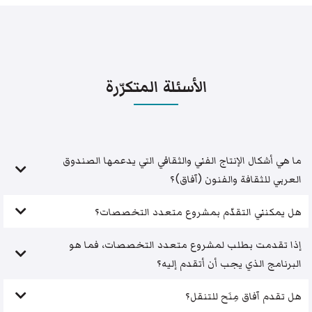
الأسئلة المتكرّرة
ما هي أشكال الإنتاج الفني والثقافي التي يدعمها الصندوق
العربي للثقافة والفنون (آفاق)؟
هل يمكنني التقدّم بمشروع متعدد التخصصات؟
إذا تقدمت بطلب لمشروع متعدد التخصصات، فما هو
البرنامج الذي يجب أن أتقدم إليه؟
هل تقدم آفاق مِنَح للتنقل؟