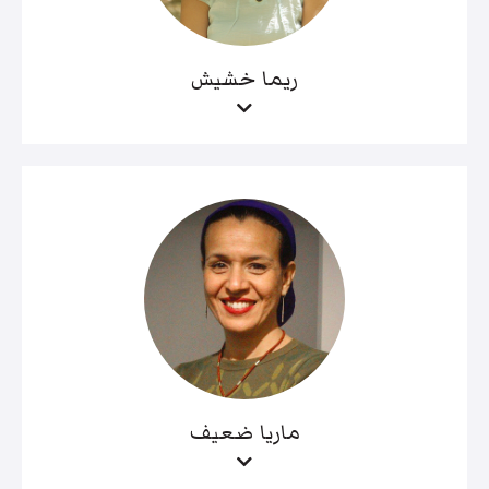
ريما خشيش
ماريا ضعيف