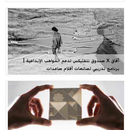
آفاق X صندوق نتفليكس لدعم المواهب الإبداعية |
برنامج تدريبي لصانعات أفلام صاعدات