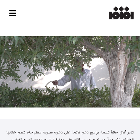
تدير آفاق حالياً تسعة برامج دعم قائمة على دعوة سنوية مفتوحة، تقدم خلالها
الطلبات إلكترونياً، وبرنامج تدريب قائم على عملية ترشيح. تدعم المنح الفنانين