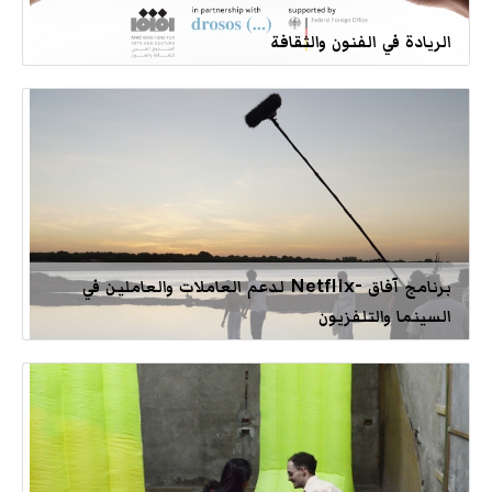
الريادة في الفنون والثقافة
برنامج آفاق -Netflix لدعم العاملات والعاملين في
السينما والتلفزيون