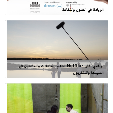
الريادة في الفنون والثقافة
برنامج آفاق -Netflix لدعم العاملات والعاملين في
السينما والتلفزيون