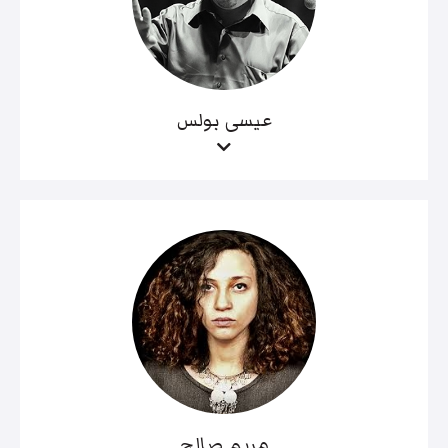
عيسى بولس
مريم صالح