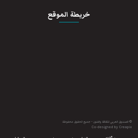
خريطة الموقع
© الصندوق العربي للثقافة والفنون - جميع الحقوق محفوظة
Co-designed by Creapix