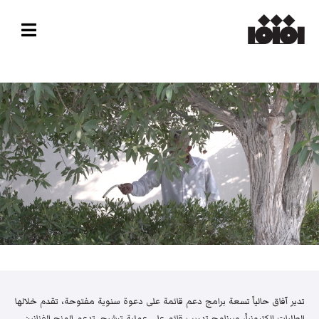
تدير آفاق حالياً تسعة برامج دعم قائمة على دعوة سنوية مفتوحة، تقدم خلالها
الطلبات إلكترونياً، وبرنامج تدريب قائم على عملية ترشيح. تدعم المنح الفنانين