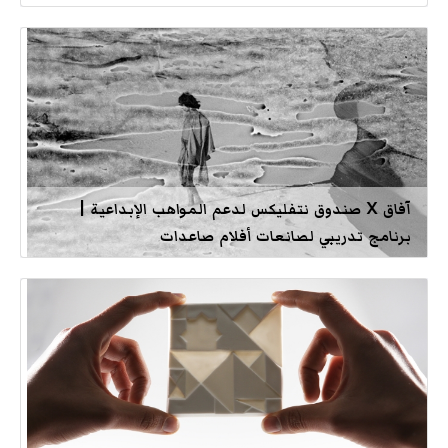
آفاق X صندوق نتفليكس لدعم المواهب الإبداعية |
برنامج تدريبي لصانعات أفلام صاعدات