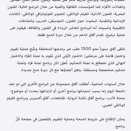
والفنانات الأفراد كما المؤسسات الثقافية والفنية من خلال البرامج التالية: الفنون
البصرية، الفنون الأدائية، الفيلم الوثائقي، التصوير الفوتوغرافي الوثائقي، الكتابات
الإبداعية والنقدية، البحوث حول الفنون، الموسيقى، التدريب والنشاطات
الإقليمية والسينما. أما البرنامج العاشر، الريادة في الفنون والثقافة، فيقوم على
عملية ترشيح. تقدم آفاق الدعم من خلال دورة المنح فقط.
تتلقى آفاق سنوياً نحو 1500 طلب عبر برامجها المختلفة وتتّبع عملية تقييم
واختيار قائمة على مرحلتين: الاختيار الأولي الذي تقوم به لجنة القرّاء والاختيار
النهائي الذي تضطلع به لجنة التحكيم. تُعيّن لكل برنامج لجنة قراء ولجنة
تحكيم متخصصة ومستقلة، يتغيّر أعضاؤها مع كل دورة منح جديدة.
خلال السنوات الماضية، أطلقت آفاق مجموعة من البرامج الأخرى التي لم تعد
ناشطة اليوم إما بسبب استبدالها ببرامج أخرى أو لارتباطها بحدث أو موضوع:
منحة الأدب، برنامج آفاق لكتابة الرواية، تقاطعات، آفاق أكسبرس وبرنامج الفيلم
الوثائقي العربي.
يمكن الإطّلاع على شروط المنحة وعملية التقييم بالتفصيل في صفحة كلّ
برنامج.