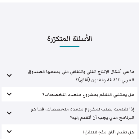
الأسئلة المتكرّرة
ما هي أشكال الإنتاج الفني والثقافي التي يدعمها الصندوق
العربي للثقافة والفنون (آفاق)؟
هل يمكنني التقدّم بمشروع متعدد التخصصات؟
إذا تقدمت بطلب لمشروع متعدد التخصصات، فما هو
البرنامج الذي يجب أن أتقدم إليه؟
هل تقدم آفاق مِنَح للتنقل؟