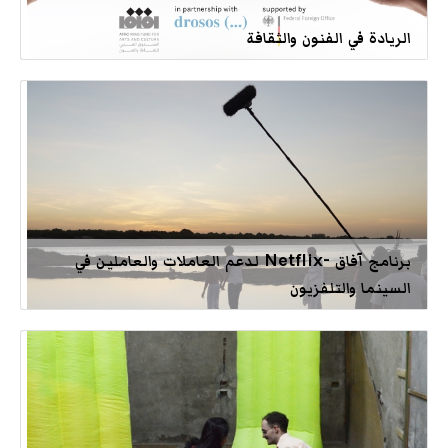
الريادة في الفنون والثقافة
برنامج آفاق -Netflix لدعم العاملات والعاملين في
السينما والتلفزيون