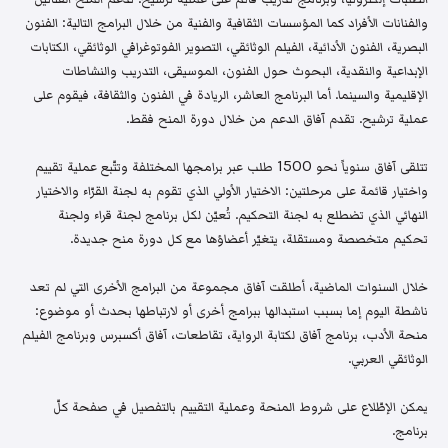
والفنانات الأفراد كما المؤسسات الثقافية والفنية من خلال البرامج التالية: الفنون
البصرية، الفنون الأدائية، الفيلم الوثائقي، التصوير الفوتوغرافي الوثائقي، الكتابات
الإبداعية والنقدية، البحوث حول الفنون، الموسيقى، التدريب والنشاطات
الإقليمية والسينما. أما البرنامج العاشر، الريادة في الفنون والثقافة، فيقوم على
عملية ترشيح. تقدم آفاق الدعم من خلال دورة المنح فقط.
تتلقى آفاق سنوياً نحو 1500 طلب عبر برامجها المختلفة وتتّبع عملية تقييم
واختيار قائمة على مرحلتين: الاختيار الأولي الذي تقوم به لجنة القرّاء والاختيار
النهائي الذي تضطلع به لجنة التحكيم. تُعيّن لكل برنامج لجنة قراء ولجنة
تحكيم متخصصة ومستقلة، يتغيّر أعضاؤها مع كل دورة منح جديدة.
خلال السنوات الماضية، أطلقت آفاق مجموعة من البرامج الأخرى التي لم تعد
ناشطة اليوم إما بسبب استبدالها ببرامج أخرى أو لارتباطها بحدث أو موضوع:
منحة الأدب، برنامج آفاق لكتابة الرواية، تقاطعات، آفاق أكسبرس وبرنامج الفيلم
الوثائقي العربي.
يمكن الإطّلاع على شروط المنحة وعملية التقييم بالتفصيل في صفحة كلّ
برنامج.