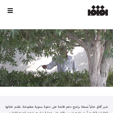
تدير آفاق حالياً تسعة برامج دعم قائمة على دعوة سنوية مفتوحة، تقدم خلالها
الطلبات إلكترونياً، وبرنامج تدريب قائم على عملية ترشيح. تدعم المنح الفنانين