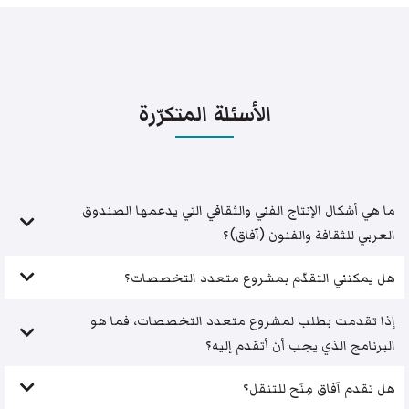
الأسئلة المتكرّرة
ما هي أشكال الإنتاج الفني والثقافي التي يدعمها الصندوق
العربي للثقافة والفنون (آفاق)؟
هل يمكنني التقدّم بمشروع متعدد التخصصات؟
إذا تقدمت بطلب لمشروع متعدد التخصصات، فما هو
البرنامج الذي يجب أن أتقدم إليه؟
هل تقدم آفاق مِنَح للتنقل؟