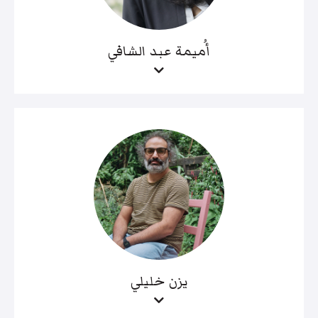
أُميمة عبد الشافي
يزن خليلي