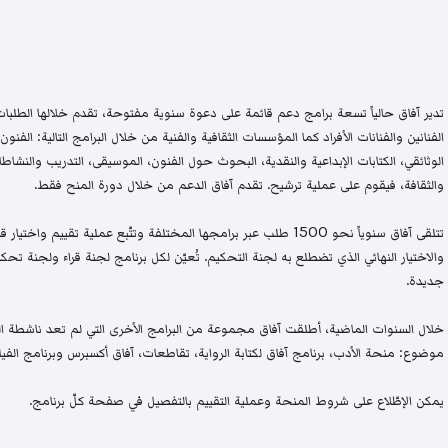
تدير آفاق حالياً تسعة برامج دعم قائمة على دعوة سنوية مفتوحة، تقدم خلالها الطلبات 
الفنانين والفنانات الأفراد كما المؤسسات الثقافية والفنية من خلال البرامج التالية: الفنون 
الوثائقي، الكتابات الإبداعية والنقدية، البحوث حول الفنون، الموسيقى، التدريب والنشاطات 
والثقافة، فيقوم على عملية ترشيح. تقدم آفاق الدعم من خلال دورة المنح فقط.
تتلقى آفاق سنوياً نحو 1500 طلب عبر برامجها المختلفة وتتّبع عملية تقيي
والاختيار النهائي الذي تضطلع به لجنة التحكيم. تُعيّن لكل برنامج لجنة قراء ولجنة
جديدة.
خلال السنوات الماضية، أطلقت آفاق مجموعة من البرامج الأخرى التي لم تعد ناشطة اليو
موضوع: منحة الأدب، برنامج آفاق لكتابة الرواية، تقاطعات، آفاق أكسبرس وبرنامج الفيلم
يمكن الإطّلاع على شروط المنحة وعملية التقييم بالتفصيل في صفحة كلّ برنامج.