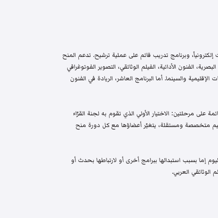
إلكترونياً، وبرنامج تدريب قائم على عملية ترشيح. تدعم المنح
البصرية، الفنون الأدائية، الفيلم الوثائقي، التصوير الفوتوغرافي
الإقليمية والسينما. أما البرنامج العاشر، الريادة في الفنون
م واختيار قائمة على مرحلتين: الاختيار الأولي الذي تقوم به لجنة القرّاء
 تحكيم متخصصة ومستقلة، يتغيّر أعضاؤها مع كل دورة منح
م إما بسبب استبدالها ببرامج أخرى أو لارتباطها بحدث أو
 الوثائقي العربي.