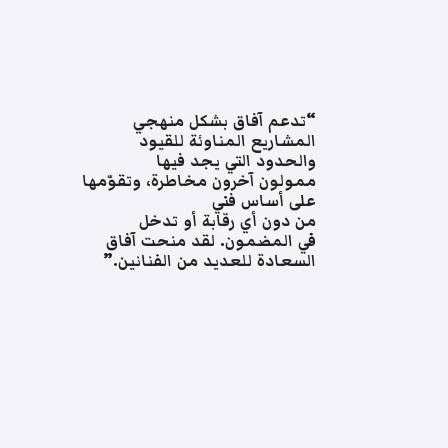
“تدعم آفاق بشكل منهجي
المشاريع المناوئة للقيود
والحدود التي يجد فيها
ممولون آخرون مخاطرة، وتقوّمها
على أساس فني
من دون أي رقابة أو تدخل
في المضمون. لقد منحت آفاق
السعادة للعديد من الفنانين.”