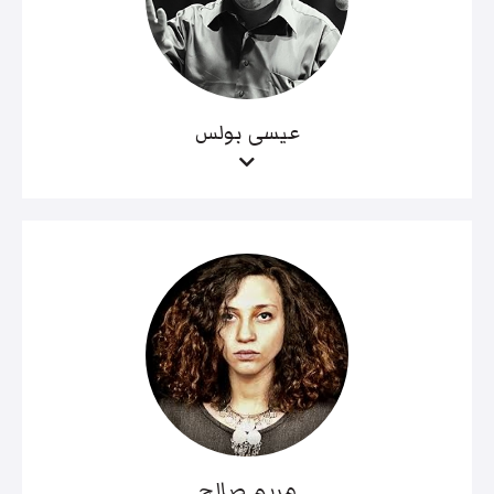
عيسى بولس
مريم صالح