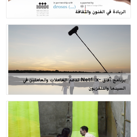
الريادة في الفنون والثقافة
برنامج آفاق -Netflix لدعم العاملات والعاملين في
السينما والتلفزيون