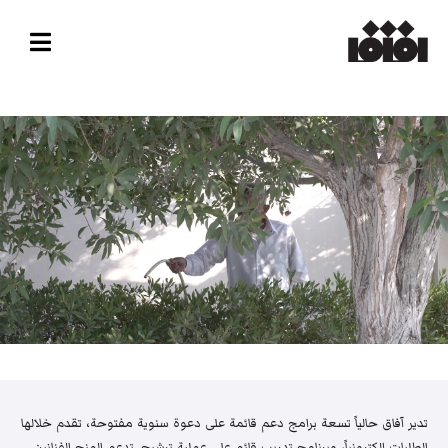
تدير آفاق حالياً تسعة برامج دعم قائمة على دعوة سنوية مفتوحة، تقدم خلالها
الطلبات إلكترونياً، وبرنامج تدريب قائم على عملية ترشيح. تدعم المنح الفنانين