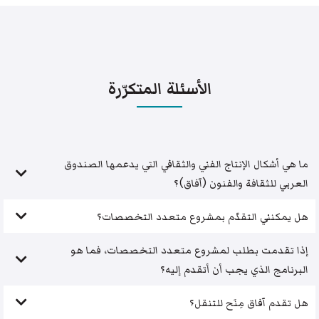
الأسئلة المتكرّرة
ما هي أشكال الإنتاج الفني والثقافي التي يدعمها الصندوق
العربي للثقافة والفنون (آفاق)؟
هل يمكنني التقدّم بمشروع متعدد التخصصات؟
إذا تقدمت بطلب لمشروع متعدد التخصصات، فما هو
البرنامج الذي يجب أن أتقدم إليه؟
هل تقدم آفاق مِنَح للتنقل؟