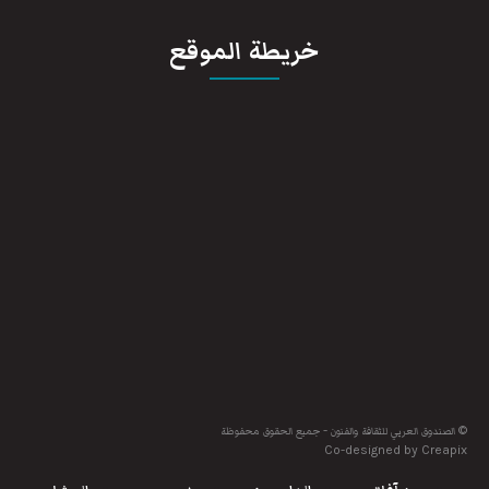
خريطة الموقع
© الصندوق العربي للثقافة والفنون - جميع الحقوق محفوظة
Co-designed by Creapix