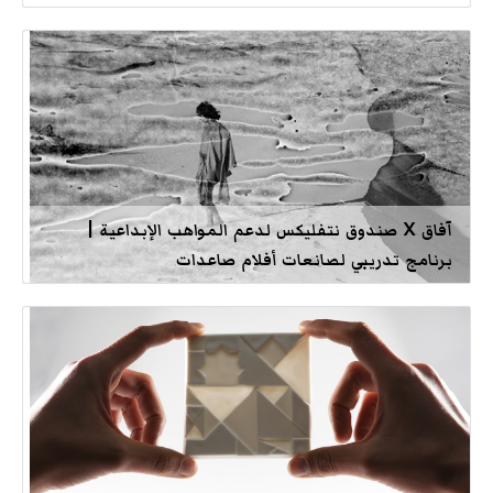
آفاق X صندوق نتفليكس لدعم المواهب الإبداعية |
برنامج تدريبي لصانعات أفلام صاعدات