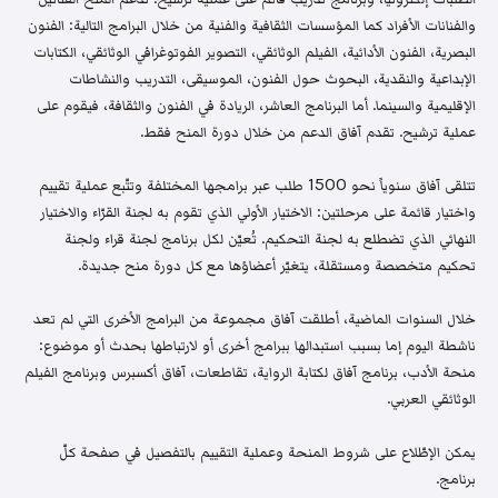
والفنانات الأفراد كما المؤسسات الثقافية والفنية من خلال البرامج التالية: الفنون
البصرية، الفنون الأدائية، الفيلم الوثائقي، التصوير الفوتوغرافي الوثائقي، الكتابات
الإبداعية والنقدية، البحوث حول الفنون، الموسيقى، التدريب والنشاطات
الإقليمية والسينما. أما البرنامج العاشر، الريادة في الفنون والثقافة، فيقوم على
عملية ترشيح. تقدم آفاق الدعم من خلال دورة المنح فقط.
تتلقى آفاق سنوياً نحو 1500 طلب عبر برامجها المختلفة وتتّبع عملية تقييم
واختيار قائمة على مرحلتين: الاختيار الأولي الذي تقوم به لجنة القرّاء والاختيار
النهائي الذي تضطلع به لجنة التحكيم. تُعيّن لكل برنامج لجنة قراء ولجنة
تحكيم متخصصة ومستقلة، يتغيّر أعضاؤها مع كل دورة منح جديدة.
خلال السنوات الماضية، أطلقت آفاق مجموعة من البرامج الأخرى التي لم تعد
ناشطة اليوم إما بسبب استبدالها ببرامج أخرى أو لارتباطها بحدث أو موضوع:
منحة الأدب، برنامج آفاق لكتابة الرواية، تقاطعات، آفاق أكسبرس وبرنامج الفيلم
الوثائقي العربي.
يمكن الإطّلاع على شروط المنحة وعملية التقييم بالتفصيل في صفحة كلّ
برنامج.