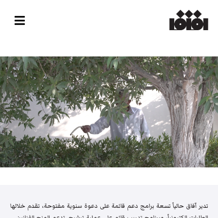
تدير آفاق حالياً تسعة برامج دعم قائمة على دعوة سنوية مفتوحة، تقدم خلالها
الطلبات إلكترونياً، وبرنامج تدريب قائم على عملية ترشيح. تدعم المنح الفنانين