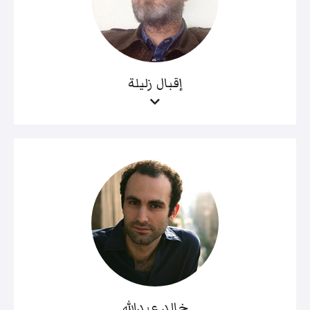
إقبال زليلة
خالد عبدالله