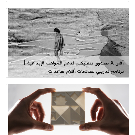
آفاق X صندوق نتفليكس لدعم المواهب الإبداعية |
برنامج تدريبي لصانعات أفلام صاعدات