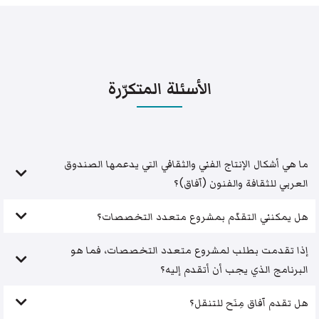
الأسئلة المتكرّرة
ما هي أشكال الإنتاج الفني والثقافي التي يدعمها الصندوق
العربي للثقافة والفنون (آفاق)؟
هل يمكنني التقدّم بمشروع متعدد التخصصات؟
إذا تقدمت بطلب لمشروع متعدد التخصصات، فما هو
البرنامج الذي يجب أن أتقدم إليه؟
هل تقدم آفاق مِنَح للتنقل؟