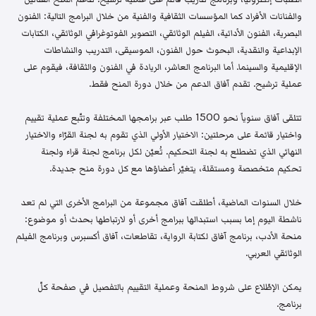
والفنانات الأفراد كما المؤسسات الثقافية والفنية من خلال البرامج التالية: الفنون
البصرية، الفنون الأدائية، الفيلم الوثائقي، التصوير الفوتوغرافي الوثائقي، الكتابات
الإبداعية والنقدية، البحوث حول الفنون، الموسيقى، التدريب والنشاطات
الإقليمية والسينما. أما البرنامج العاشر، الريادة في الفنون والثقافة، فيقوم على
عملية ترشيح. تقدم آفاق الدعم من خلال دورة المنح فقط.
تتلقى آفاق سنوياً نحو 1500 طلب عبر برامجها المختلفة وتتّبع عملية تقييم
واختيار قائمة على مرحلتين: الاختيار الأولي الذي تقوم به لجنة القرّاء والاختيار
النهائي الذي تضطلع به لجنة التحكيم. تُعيّن لكل برنامج لجنة قراء ولجنة
تحكيم متخصصة ومستقلة، يتغيّر أعضاؤها مع كل دورة منح جديدة.
خلال السنوات الماضية، أطلقت آفاق مجموعة من البرامج الأخرى التي لم تعد
ناشطة اليوم إما بسبب استبدالها ببرامج أخرى أو لارتباطها بحدث أو موضوع:
منحة الأدب، برنامج آفاق لكتابة الرواية، تقاطعات، آفاق أكسبرس وبرنامج الفيلم
الوثائقي العربي.
يمكن الإطّلاع على شروط المنحة وعملية التقييم بالتفصيل في صفحة كلّ
برنامج.