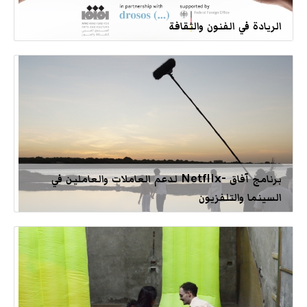
الريادة في الفنون والثقافة
برنامج آفاق -Netflix لدعم العاملات والعاملين في
السينما والتلفزيون