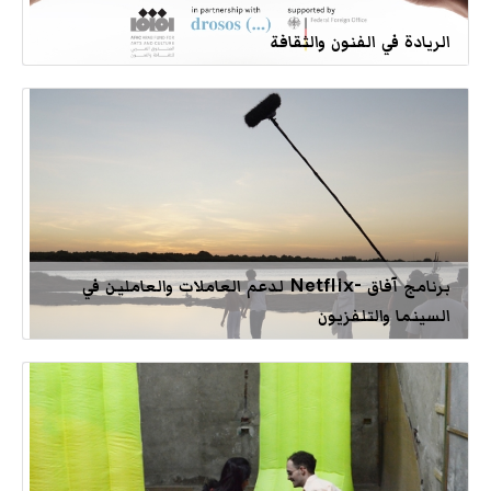
الريادة في الفنون والثقافة
برنامج آفاق -Netflix لدعم العاملات والعاملين في
السينما والتلفزيون