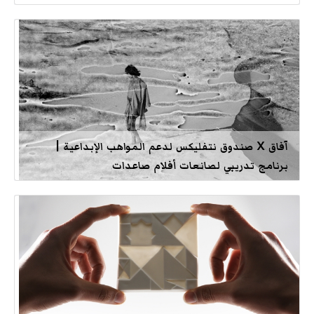
آفاق X صندوق نتفليكس لدعم المواهب الإبداعية |
برنامج تدريبي لصانعات أفلام صاعدات