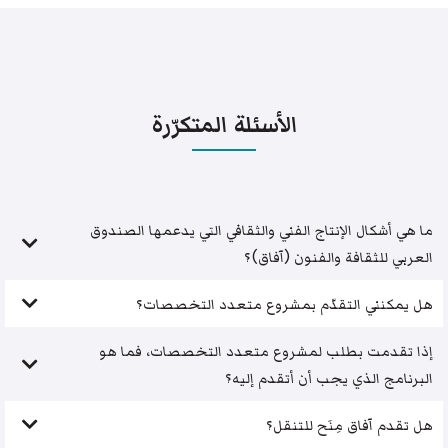
الأسئلة المتكرّرة
ما هي أشكال الإنتاج الفني والثقافي التي يدعمها الصندوق
العربي للثقافة والفنون (آفاق)؟
هل يمكنني التقدّم بمشروع متعدد التخصصات؟
إذا تقدمت بطلب لمشروع متعدد التخصصات، فما هو
البرنامج الذي يجب أن أتقدم إليه؟
هل تقدم آفاق مِنَح للتنقل؟