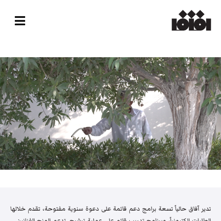
تدير آفاق حالياً تسعة برامج دعم قائمة على دعوة سنوية مفتوحة، تقدم خلالها
الطلبات إلكترونياً، وبرنامج تدريب قائم على عملية ترشيح. تدعم المنح الفنانين