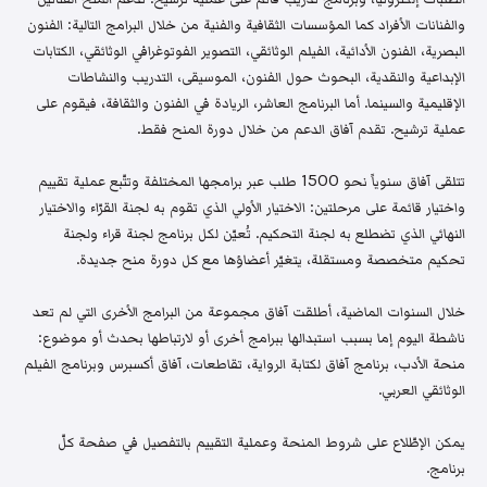
والفنانات الأفراد كما المؤسسات الثقافية والفنية من خلال البرامج التالية: الفنون
البصرية، الفنون الأدائية، الفيلم الوثائقي، التصوير الفوتوغرافي الوثائقي، الكتابات
الإبداعية والنقدية، البحوث حول الفنون، الموسيقى، التدريب والنشاطات
الإقليمية والسينما. أما البرنامج العاشر، الريادة في الفنون والثقافة، فيقوم على
عملية ترشيح. تقدم آفاق الدعم من خلال دورة المنح فقط.
تتلقى آفاق سنوياً نحو 1500 طلب عبر برامجها المختلفة وتتّبع عملية تقييم
واختيار قائمة على مرحلتين: الاختيار الأولي الذي تقوم به لجنة القرّاء والاختيار
النهائي الذي تضطلع به لجنة التحكيم. تُعيّن لكل برنامج لجنة قراء ولجنة
تحكيم متخصصة ومستقلة، يتغيّر أعضاؤها مع كل دورة منح جديدة.
خلال السنوات الماضية، أطلقت آفاق مجموعة من البرامج الأخرى التي لم تعد
ناشطة اليوم إما بسبب استبدالها ببرامج أخرى أو لارتباطها بحدث أو موضوع:
منحة الأدب، برنامج آفاق لكتابة الرواية، تقاطعات، آفاق أكسبرس وبرنامج الفيلم
الوثائقي العربي.
يمكن الإطّلاع على شروط المنحة وعملية التقييم بالتفصيل في صفحة كلّ
برنامج.