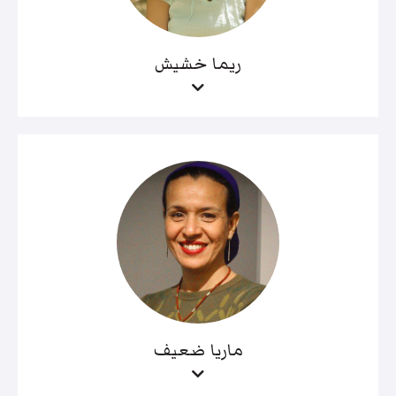
ريما خشيش
ماريا ضعيف