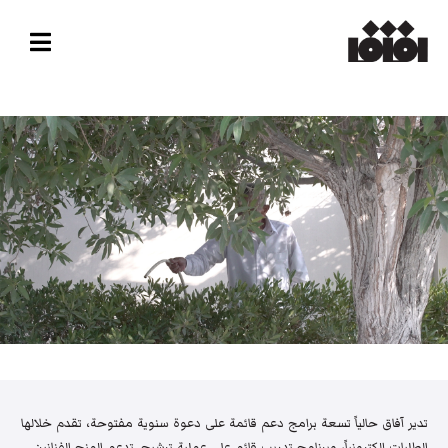
تدير آفاق حالياً تسعة برامج دعم قائمة على دعوة سنوية مفتوحة، تقدم خلالها
الطلبات إلكترونياً، وبرنامج تدريب قائم على عملية ترشيح. تدعم المنح الفنانين