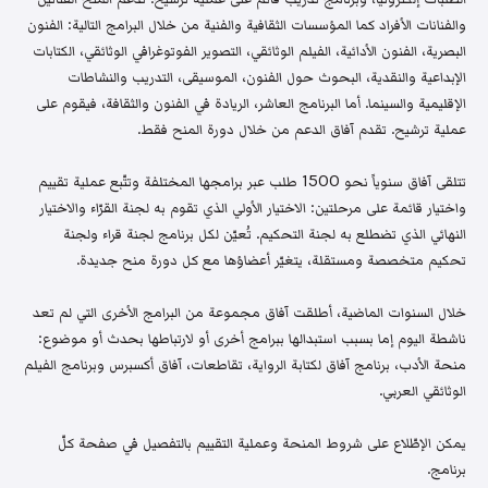
والفنانات الأفراد كما المؤسسات الثقافية والفنية من خلال البرامج التالية: الفنون
البصرية، الفنون الأدائية، الفيلم الوثائقي، التصوير الفوتوغرافي الوثائقي، الكتابات
الإبداعية والنقدية، البحوث حول الفنون، الموسيقى، التدريب والنشاطات
الإقليمية والسينما. أما البرنامج العاشر، الريادة في الفنون والثقافة، فيقوم على
عملية ترشيح. تقدم آفاق الدعم من خلال دورة المنح فقط.
تتلقى آفاق سنوياً نحو 1500 طلب عبر برامجها المختلفة وتتّبع عملية تقييم
واختيار قائمة على مرحلتين: الاختيار الأولي الذي تقوم به لجنة القرّاء والاختيار
النهائي الذي تضطلع به لجنة التحكيم. تُعيّن لكل برنامج لجنة قراء ولجنة
تحكيم متخصصة ومستقلة، يتغيّر أعضاؤها مع كل دورة منح جديدة.
خلال السنوات الماضية، أطلقت آفاق مجموعة من البرامج الأخرى التي لم تعد
ناشطة اليوم إما بسبب استبدالها ببرامج أخرى أو لارتباطها بحدث أو موضوع:
منحة الأدب، برنامج آفاق لكتابة الرواية، تقاطعات، آفاق أكسبرس وبرنامج الفيلم
الوثائقي العربي.
يمكن الإطّلاع على شروط المنحة وعملية التقييم بالتفصيل في صفحة كلّ
برنامج.