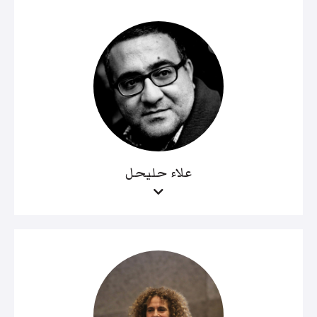
علاء حليحل