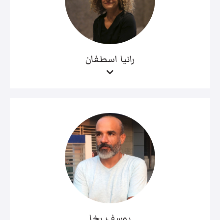
رانيا اسطفان
يوسف رخا