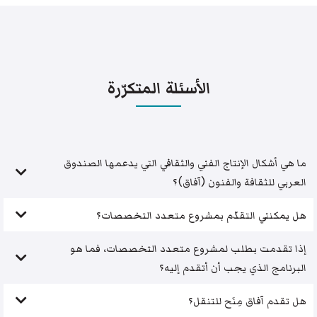
الأسئلة المتكرّرة
ما هي أشكال الإنتاج الفني والثقافي التي يدعمها الصندوق
العربي للثقافة والفنون (آفاق)؟
هل يمكنني التقدّم بمشروع متعدد التخصصات؟
إذا تقدمت بطلب لمشروع متعدد التخصصات، فما هو
البرنامج الذي يجب أن أتقدم إليه؟
هل تقدم آفاق مِنَح للتنقل؟