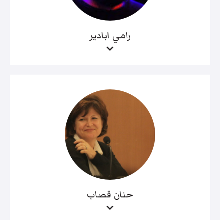
رامي ابادير
حنان قصاب