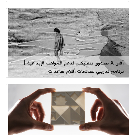
آفاق X صندوق نتفليكس لدعم المواهب الإبداعية |
برنامج تدريبي لصانعات أفلام صاعدات