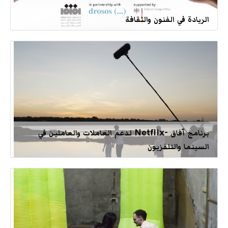
الريادة في الفنون والثقافة
برنامج آفاق -Netflix لدعم العاملات والعاملين في
السينما والتلفزيون