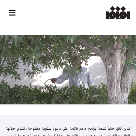
تدير آفاق حالياً تسعة برامج دعم قائمة على دعوة سنوية مفتوحة، تقدم خلالها
الطلبات إلكترونياً، وبرنامج تدريب قائم على عملية ترشيح. تدعم المنح الفنانين