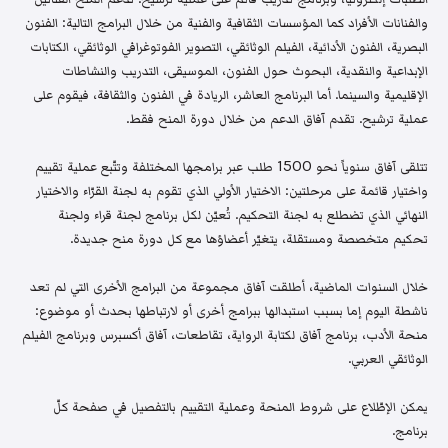
والفنانات الأفراد كما المؤسسات الثقافية والفنية من خلال البرامج التالية: الفنون
البصرية، الفنون الأدائية، الفيلم الوثائقي، التصوير الفوتوغرافي الوثائقي، الكتابات
الإبداعية والنقدية، البحوث حول الفنون، الموسيقى، التدريب والنشاطات
الإقليمية والسينما. أما البرنامج العاشر، الريادة في الفنون والثقافة، فيقوم على
عملية ترشيح. تقدم آفاق الدعم من خلال دورة المنح فقط.
تتلقى آفاق سنوياً نحو 1500 طلب عبر برامجها المختلفة وتتّبع عملية تقييم
واختيار قائمة على مرحلتين: الاختيار الأولي الذي تقوم به لجنة القرّاء والاختيار
النهائي الذي تضطلع به لجنة التحكيم. تُعيّن لكل برنامج لجنة قراء ولجنة
تحكيم متخصصة ومستقلة، يتغيّر أعضاؤها مع كل دورة منح جديدة.
خلال السنوات الماضية، أطلقت آفاق مجموعة من البرامج الأخرى التي لم تعد
ناشطة اليوم إما بسبب استبدالها ببرامج أخرى أو لارتباطها بحدث أو موضوع:
منحة الأدب، برنامج آفاق لكتابة الرواية، تقاطعات، آفاق أكسبرس وبرنامج الفيلم
الوثائقي العربي.
يمكن الإطّلاع على شروط المنحة وعملية التقييم بالتفصيل في صفحة كلّ
برنامج.