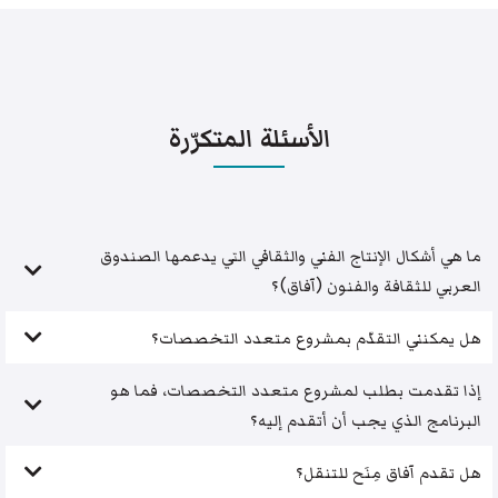
الأسئلة المتكرّرة
ما هي أشكال الإنتاج الفني والثقافي التي يدعمها الصندوق
العربي للثقافة والفنون (آفاق)؟
هل يمكنني التقدّم بمشروع متعدد التخصصات؟
إذا تقدمت بطلب لمشروع متعدد التخصصات، فما هو
البرنامج الذي يجب أن أتقدم إليه؟
هل تقدم آفاق مِنَح للتنقل؟