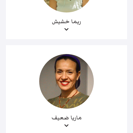
ريما خشيش
ماريا ضعيف