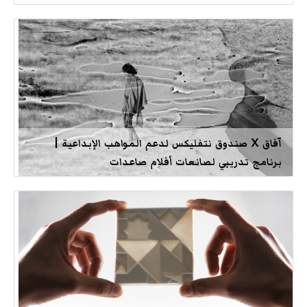
آفاق X صندوق نتفليكس لدعم المواهب الإبداعية |
برنامج تدريبي لصانعات أفلام صاعدات