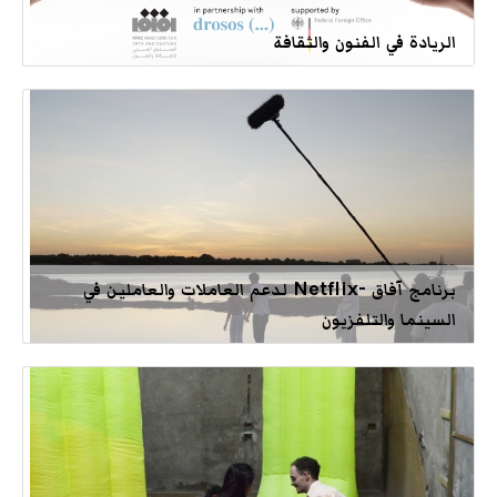
الريادة في الفنون والثقافة
برنامج آفاق -Netflix لدعم العاملات والعاملين في
السينما والتلفزيون