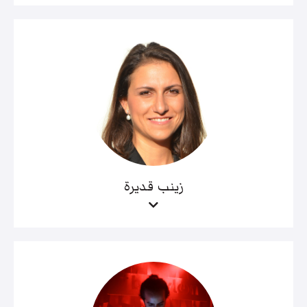
زينب قديرة