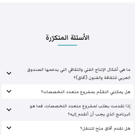
الأسئلة المتكرّرة
ما هي أشكال الإنتاج الفني والثقافي التي يدعمها الصندوق
العربي للثقافة والفنون (آفاق)؟
هل يمكنني التقدّم بمشروع متعدد التخصصات؟
إذا تقدمت بطلب لمشروع متعدد التخصصات، فما هو
البرنامج الذي يجب أن أتقدم إليه؟
هل تقدم آفاق مِنَح للتنقل؟