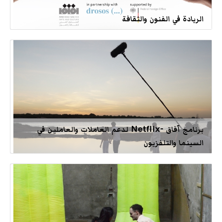
الريادة في الفنون والثقافة
برنامج آفاق -Netflix لدعم العاملات والعاملين في
السينما والتلفزيون