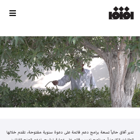
تدير آفاق حالياً تسعة برامج دعم قائمة على دعوة سنوية مفتوحة، تقدم خلالها
الطلبات إلكترونياً، وبرنامج تدريب قائم على عملية ترشيح. تدعم المنح الفنانين