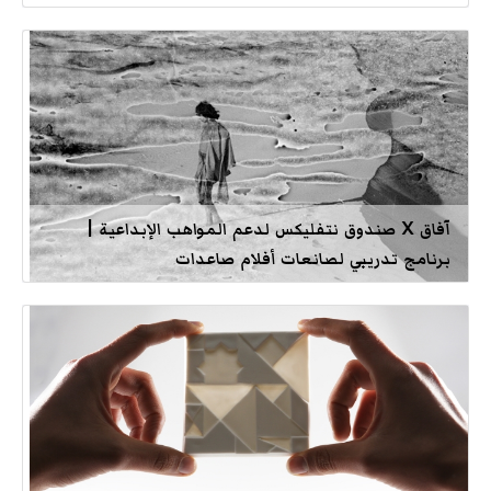
آفاق X صندوق نتفليكس لدعم المواهب الإبداعية |
برنامج تدريبي لصانعات أفلام صاعدات