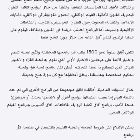
والفنانات الأفراد كما المؤسسات الثقافية والفنية من خلال البرامج التالية: الفنون
البصرية، الفنون الأدائية، الفيلم الوثائقي، التصوير الفوتوغرافي الوثائقي، الكتابات
الإبداعية والنقدية، البحوث حول الفنون، الموسيقى، التدريب والنشاطات
الإقليمية والسينما. أما البرنامج العاشر، الريادة في الفنون والثقافة، فيقوم على
عملية ترشيح. تقدم آفاق الدعم من خلال دورة المنح فقط.
تتلقى آفاق سنوياً نحو 1500 طلب عبر برامجها المختلفة وتتّبع عملية تقييم
واختيار قائمة على مرحلتين: الاختيار الأولي الذي تقوم به لجنة القرّاء والاختيار
النهائي الذي تضطلع به لجنة التحكيم. تُعيّن لكل برنامج لجنة قراء ولجنة
تحكيم متخصصة ومستقلة، يتغيّر أعضاؤها مع كل دورة منح جديدة.
خلال السنوات الماضية، أطلقت آفاق مجموعة من البرامج الأخرى التي لم تعد
ناشطة اليوم إما بسبب استبدالها ببرامج أخرى أو لارتباطها بحدث أو موضوع:
منحة الأدب، برنامج آفاق لكتابة الرواية، تقاطعات، آفاق أكسبرس وبرنامج الفيلم
الوثائقي العربي.
يمكن الإطّلاع على شروط المنحة وعملية التقييم بالتفصيل في صفحة كلّ
برنامج.