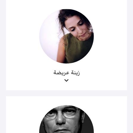
زينة عريضة