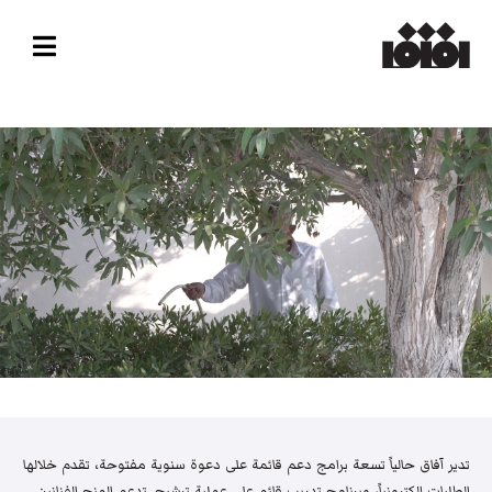
تدير آفاق حالياً تسعة برامج دعم قائمة على دعوة سنوية مفتوحة، تقدم خلالها
الطلبات إلكترونياً، وبرنامج تدريب قائم على عملية ترشيح. تدعم المنح الفنانين