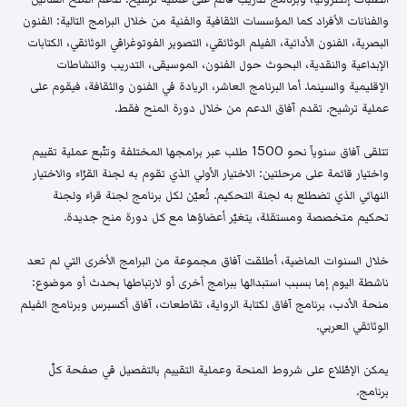
والفنانات الأفراد كما المؤسسات الثقافية والفنية من خلال البرامج التالية: الفنون
البصرية، الفنون الأدائية، الفيلم الوثائقي، التصوير الفوتوغرافي الوثائقي، الكتابات
الإبداعية والنقدية، البحوث حول الفنون، الموسيقى، التدريب والنشاطات
الإقليمية والسينما. أما البرنامج العاشر، الريادة في الفنون والثقافة، فيقوم على
عملية ترشيح. تقدم آفاق الدعم من خلال دورة المنح فقط.
تتلقى آفاق سنوياً نحو 1500 طلب عبر برامجها المختلفة وتتّبع عملية تقييم
واختيار قائمة على مرحلتين: الاختيار الأولي الذي تقوم به لجنة القرّاء والاختيار
النهائي الذي تضطلع به لجنة التحكيم. تُعيّن لكل برنامج لجنة قراء ولجنة
تحكيم متخصصة ومستقلة، يتغيّر أعضاؤها مع كل دورة منح جديدة.
خلال السنوات الماضية، أطلقت آفاق مجموعة من البرامج الأخرى التي لم تعد
ناشطة اليوم إما بسبب استبدالها ببرامج أخرى أو لارتباطها بحدث أو موضوع:
منحة الأدب، برنامج آفاق لكتابة الرواية، تقاطعات، آفاق أكسبرس وبرنامج الفيلم
الوثائقي العربي.
يمكن الإطّلاع على شروط المنحة وعملية التقييم بالتفصيل في صفحة كلّ
برنامج.