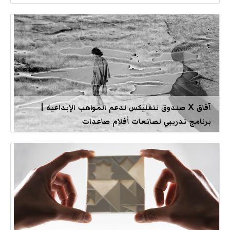
آفاق X صندوق نتفليكس لدعم المواهب الإبداعية |
برنامج تدريبي لصانعات أفلام صاعدات