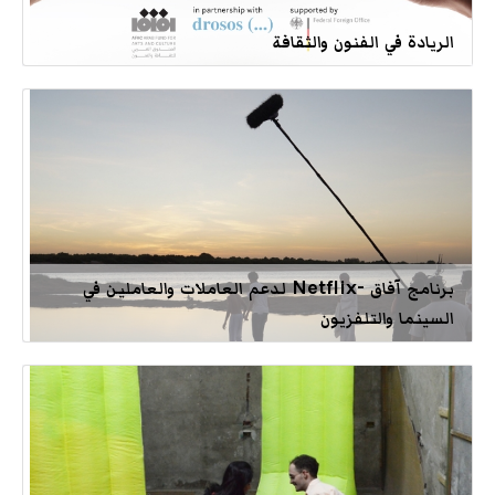
الريادة في الفنون والثقافة
برنامج آفاق -Netflix لدعم العاملات والعاملين في
السينما والتلفزيون