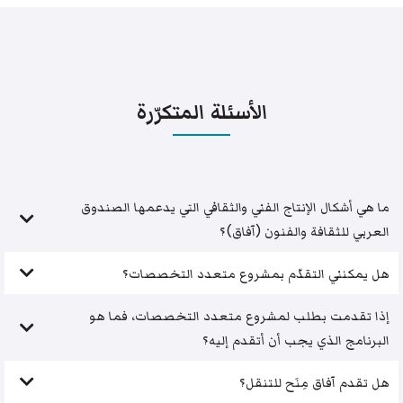
الأسئلة المتكرّرة
ما هي أشكال الإنتاج الفني والثقافي التي يدعمها الصندوق
العربي للثقافة والفنون (آفاق)؟
هل يمكنني التقدّم بمشروع متعدد التخصصات؟
إذا تقدمت بطلب لمشروع متعدد التخصصات، فما هو
البرنامج الذي يجب أن أتقدم إليه؟
هل تقدم آفاق مِنَح للتنقل؟