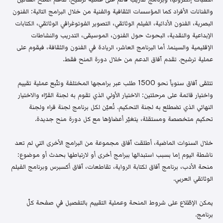
والفنانات الأفراد كما المؤسسات الثقافية والفنية من خلال البرامج التالية: الفنون
البصرية، الفنون الأدائية، الفيلم الوثائقي، التصوير الفوتوغرافي الوثائقي، الكتابات
الإبداعية والنقدية، البحوث حول الفنون، الموسيقى، التدريب والنشاطات
الإقليمية والسينما. أما البرنامج العاشر، الريادة في الفنون والثقافة، فيقوم على
عملية ترشيح. تقدم آفاق الدعم من خلال دورة المنح فقط.
تتلقى آفاق سنوياً نحو 1500 طلب عبر برامجها المختلفة وتتّبع عملية تقييم
واختيار قائمة على مرحلتين: الاختيار الأولي الذي تقوم به لجنة القرّاء والاختيار
النهائي الذي تضطلع به لجنة التحكيم. تُعيّن لكل برنامج لجنة قراء ولجنة
تحكيم متخصصة ومستقلة، يتغيّر أعضاؤها مع كل دورة منح جديدة.
خلال السنوات الماضية، أطلقت آفاق مجموعة من البرامج الأخرى التي لم تعد
ناشطة اليوم إما بسبب استبدالها ببرامج أخرى أو لارتباطها بحدث أو موضوع:
منحة الأدب، برنامج آفاق لكتابة الرواية، تقاطعات، آفاق أكسبرس وبرنامج الفيلم
الوثائقي العربي.
يمكن الإطّلاع على شروط المنحة وعملية التقييم بالتفصيل في صفحة كلّ
برنامج.