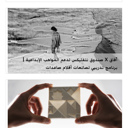
آفاق X صندوق نتفليكس لدعم المواهب الإبداعية |
برنامج تدريبي لصانعات أفلام صاعدات