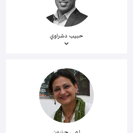
حبيب دشراوي
لمى حزبون