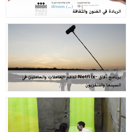
الريادة في الفنون والثقافة
برنامج آفاق -Netflix لدعم العاملات والعاملين في
السينما والتلفزيون