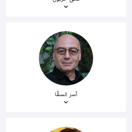
آسر السقّا