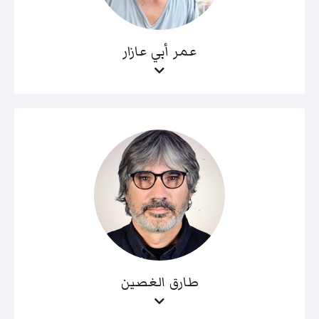
عمر أبي عازار
طارق الغصين