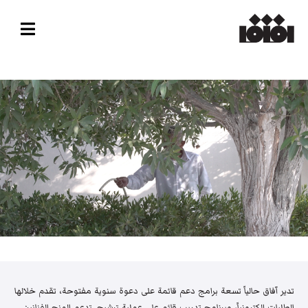
تدير آفاق حالياً تسعة برامج دعم قائمة على دعوة سنوية مفتوحة، تقدم خلالها
الطلبات إلكترونياً، وبرنامج تدريب قائم على عملية ترشيح. تدعم المنح الفنانين