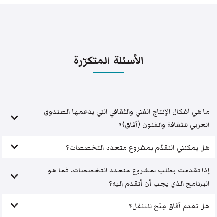
الأسئلة المتكرّرة
ما هي أشكال الإنتاج الفني والثقافي التي يدعمها الصندوق
العربي للثقافة والفنون (آفاق)؟
هل يمكنني التقدّم بمشروع متعدد التخصصات؟
إذا تقدمت بطلب لمشروع متعدد التخصصات، فما هو
البرنامج الذي يجب أن أتقدم إليه؟
هل تقدم آفاق مِنَح للتنقل؟