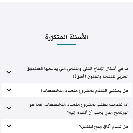
الأسئلة المتكرّرة
ما هي أشكال الإنتاج الفني والثقافي التي يدعمها الصندوق
العربي للثقافة والفنون (آفاق)؟
هل يمكنني التقدّم بمشروع متعدد التخصصات؟
إذا تقدمت بطلب لمشروع متعدد التخصصات، فما هو
البرنامج الذي يجب أن أتقدم إليه؟
هل تقدم آفاق مِنَح للتنقل؟