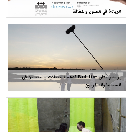
الريادة في الفنون والثقافة
برنامج آفاق -Netflix لدعم العاملات والعاملين في
السينما والتلفزيون