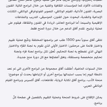
والفنانات الأفراد كما المؤسسات الثقافية والفنية من خلال البرامج التالية: الفنون
البصرية، الفنون الأدائية، الفيلم الوثائقي، التصوير الفوتوغرافي الوثائقي، الكتابات
الإبداعية والنقدية، البحوث حول الفنون، الموسيقى، التدريب والنشاطات
الإقليمية والسينما. أما البرنامج العاشر، الريادة في الفنون والثقافة، فيقوم على
عملية ترشيح. تقدم آفاق الدعم من خلال دورة المنح فقط.
تتلقى آفاق سنوياً نحو 1500 طلب عبر برامجها المختلفة وتتّبع عملية تقييم
واختيار قائمة على مرحلتين: الاختيار الأولي الذي تقوم به لجنة القرّاء والاختيار
النهائي الذي تضطلع به لجنة التحكيم. تُعيّن لكل برنامج لجنة قراء ولجنة
تحكيم متخصصة ومستقلة، يتغيّر أعضاؤها مع كل دورة منح جديدة.
خلال السنوات الماضية، أطلقت آفاق مجموعة من البرامج الأخرى التي لم تعد
ناشطة اليوم إما بسبب استبدالها ببرامج أخرى أو لارتباطها بحدث أو موضوع:
منحة الأدب، برنامج آفاق لكتابة الرواية، تقاطعات، آفاق أكسبرس وبرنامج الفيلم
الوثائقي العربي.
يمكن الإطّلاع على شروط المنحة وعملية التقييم بالتفصيل في صفحة كلّ
برنامج.