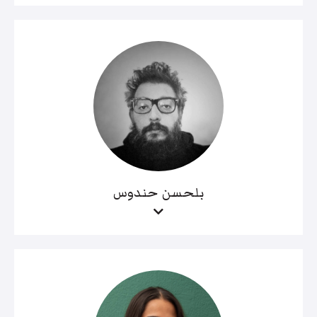
بلحسن حندوس