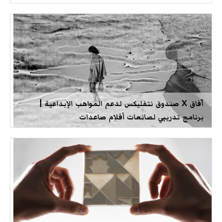
آفاق X صندوق نتفليكس لدعم المواهب الإبداعية |
برنامج تدريبي لصانعات أفلام صاعدات