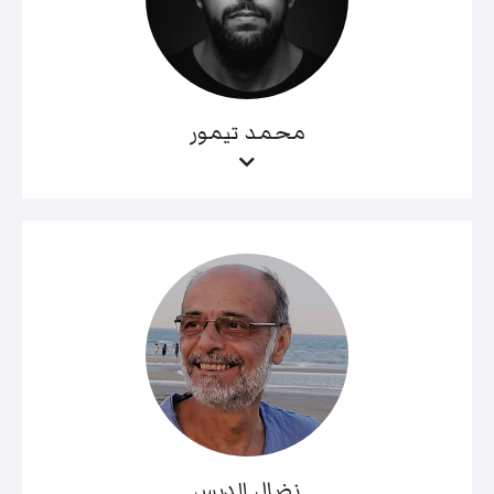
محمد تيمور
نضال الدبس