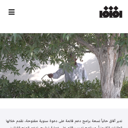
تدير آفاق حالياً تسعة برامج دعم قائمة على دعوة سنوية مفتوحة، تقدم خلالها
الطلبات إلكترونياً، وبرنامج تدريب قائم على عملية ترشيح. تدعم المنح الفنانين