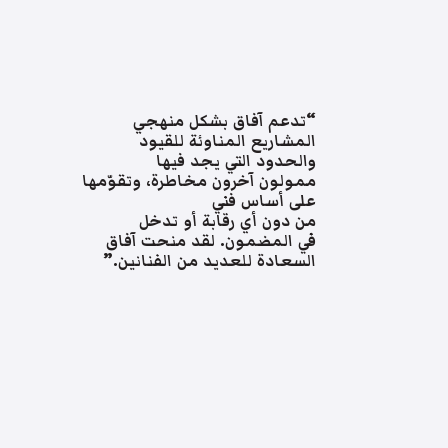
“تدعم آفاق بشكل منهجي
المشاريع المناوئة للقيود
والحدود التي يجد فيها
ممولون آخرون مخاطرة، وتقوّمها
على أساس فني
من دون أي رقابة أو تدخل
في المضمون. لقد منحت آفاق
السعادة للعديد من الفنانين.”