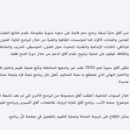
تدير آفاق حالياً تسعة برامج دعم قائمة على دعوة سنوية مفتوحة، تقدم خلالها الطلبات 
الفنانين والفنانات الأفراد كما المؤسسات الثقافية والفنية من خلال البرامج التالية: الفنون 
الوثائقي، الكتابات الإبداعية والنقدية، البحوث حول الفنون، الموسيقى، التدريب والنشاطات 
والثقافة، فيقوم على عملية ترشيح. تقدم آفاق الدعم من خلال دورة المنح فقط.
تتلقى آفاق سنوياً نحو 1500 طلب عبر برامجها المختلفة وتتّبع عملية تقيي
والاختيار النهائي الذي تضطلع به لجنة التحكيم. تُعيّن لكل برنامج لجنة قراء ولجنة
جديدة.
خلال السنوات الماضية، أطلقت آفاق مجموعة من البرامج الأخرى التي لم تعد ناشطة اليو
موضوع: منحة الأدب، برنامج آفاق لكتابة الرواية، تقاطعات، آفاق أكسبرس وبرنامج الفيلم
يمكن الإطّلاع على شروط المنحة وعملية التقييم بالتفصيل في صفحة كلّ برنامج.