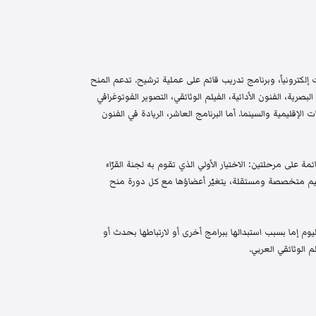
إلكترونياً، وبرنامج تدريب قائم على عملية ترشيح. تدعم المنح
البصرية، الفنون الأدائية، الفيلم الوثائقي، التصوير الفوتوغرافي
الإقليمية والسينما. أما البرنامج العاشر، الريادة في الفنون
م واختيار قائمة على مرحلتين: الاختيار الأولي الذي تقوم به لجنة القرّاء
 تحكيم متخصصة ومستقلة، يتغيّر أعضاؤها مع كل دورة منح
م إما بسبب استبدالها ببرامج أخرى أو لارتباطها بحدث أو
 الوثائقي العربي.