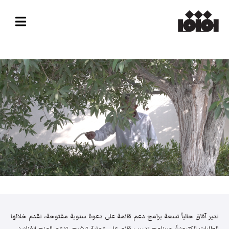
تدير آفاق حالياً تسعة برامج دعم قائمة على دعوة سنوية مفتوحة، تقدم خلالها
الطلبات إلكترونياً، وبرنامج تدريب قائم على عملية ترشيح. تدعم المنح الفنانين