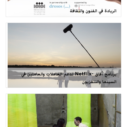
الريادة في الفنون والثقافة
برنامج آفاق -Netflix لدعم العاملات والعاملين في
السينما والتلفزيون