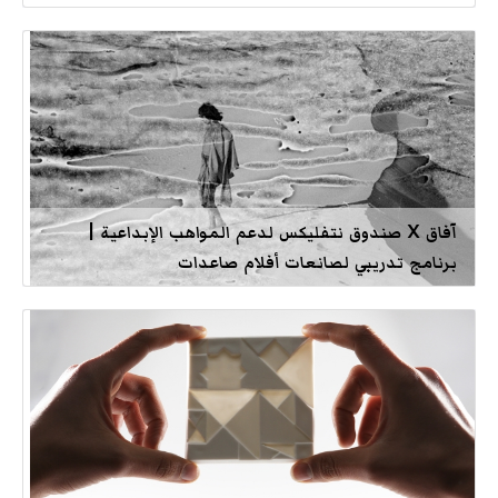
آفاق X صندوق نتفليكس لدعم المواهب الإبداعية |
برنامج تدريبي لصانعات أفلام صاعدات