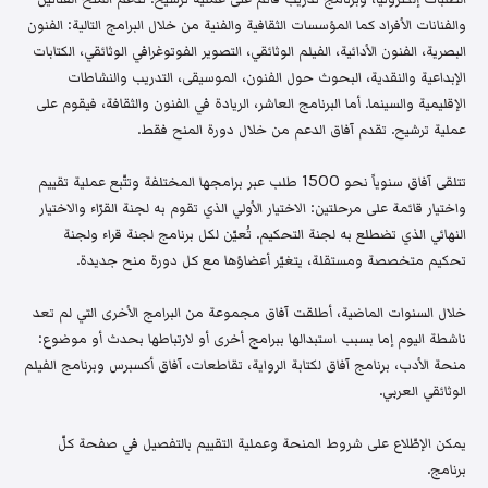
والفنانات الأفراد كما المؤسسات الثقافية والفنية من خلال البرامج التالية: الفنون
البصرية، الفنون الأدائية، الفيلم الوثائقي، التصوير الفوتوغرافي الوثائقي، الكتابات
الإبداعية والنقدية، البحوث حول الفنون، الموسيقى، التدريب والنشاطات
الإقليمية والسينما. أما البرنامج العاشر، الريادة في الفنون والثقافة، فيقوم على
عملية ترشيح. تقدم آفاق الدعم من خلال دورة المنح فقط.
تتلقى آفاق سنوياً نحو 1500 طلب عبر برامجها المختلفة وتتّبع عملية تقييم
واختيار قائمة على مرحلتين: الاختيار الأولي الذي تقوم به لجنة القرّاء والاختيار
النهائي الذي تضطلع به لجنة التحكيم. تُعيّن لكل برنامج لجنة قراء ولجنة
تحكيم متخصصة ومستقلة، يتغيّر أعضاؤها مع كل دورة منح جديدة.
خلال السنوات الماضية، أطلقت آفاق مجموعة من البرامج الأخرى التي لم تعد
ناشطة اليوم إما بسبب استبدالها ببرامج أخرى أو لارتباطها بحدث أو موضوع:
منحة الأدب، برنامج آفاق لكتابة الرواية، تقاطعات، آفاق أكسبرس وبرنامج الفيلم
الوثائقي العربي.
يمكن الإطّلاع على شروط المنحة وعملية التقييم بالتفصيل في صفحة كلّ
برنامج.