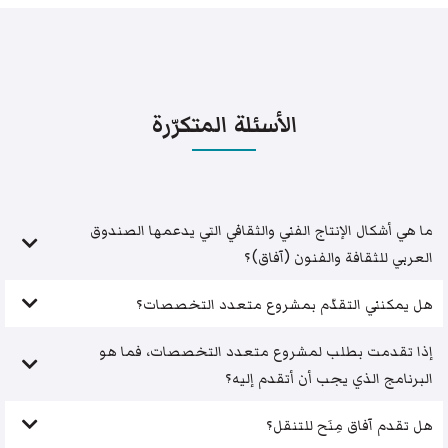
الأسئلة المتكرّرة
ما هي أشكال الإنتاج الفني والثقافي التي يدعمها الصندوق
العربي للثقافة والفنون (آفاق)؟
هل يمكنني التقدّم بمشروع متعدد التخصصات؟
إذا تقدمت بطلب لمشروع متعدد التخصصات، فما هو
البرنامج الذي يجب أن أتقدم إليه؟
هل تقدم آفاق مِنَح للتنقل؟